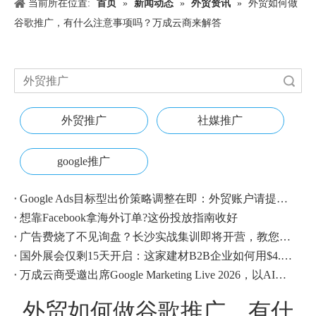
当前所在位置:
首页
»
新闻动态
»
外贸资讯
»
外贸如何做
谷歌推广，有什么注意事项吗？万成云商来解答
搜索
外贸推广
社媒推广
google推广
Google Ads目标型出价策略调整在即：外贸账户请提前校准
想靠Facebook拿海外订单?这份投放指南收好
广告费烧了不见询盘？长沙实战集训即将开营，教您SEM投放+GEO流量收割，把预算变成真订单
国外展会仅剩15天开启：这家建材B2B企业如何用$4.1撬动近500条本地经销商线索？
万成云商受邀出席Google Marketing Live 2026，以AI之力领航出海增长新浪潮
外贸如何做谷歌推广，有什