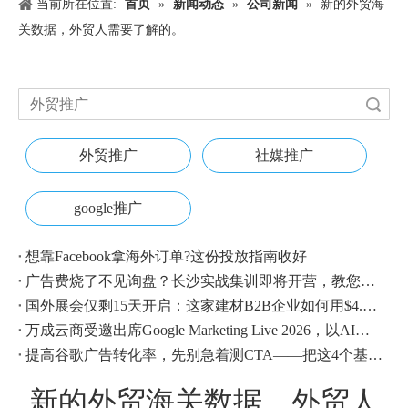
当前所在位置:
首页
»
新闻动态
»
公司新闻
»
新的外贸海
关数据，外贸人需要了解的。
搜索
外贸推广
社媒推广
google推广
想靠Facebook拿海外订单?这份投放指南收好
广告费烧了不见询盘？长沙实战集训即将开营，教您SEM投放+GEO流量收割，把预算变成真订单
国外展会仅剩15天开启：这家建材B2B企业如何用$4.1撬动近500条本地经销商线索？
万成云商受邀出席Google Marketing Live 2026，以AI之力领航出海增长新浪潮
提高谷歌广告转化率，先别急着测CTA——把这4个基础动作做对，比什么都管用
新的外贸海关数据，外贸人