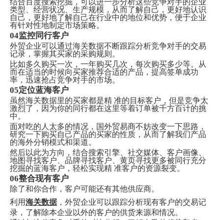
结合百度搜索挖掘，可以进一步分析这些竞争对手的企业
类型、经营状况、生产规模，从而了解自己，更好地认识
自己，更好地了解自己在行业中的地位和优势，便于企业
有针对性地制定市场策略。
04监控同行客户
外贸企业可以通过海关数据不断跟踪分析竞争对手的交易
记录，掌握其买家的采购规则。
比如多久购买一次，一年购买几次，每次购买多少等。从
而在适当的时候向买家推荐合适的产品，提高签单成功
率，迅速抢占竞争对手的市场。
05定位蓝海客户
虽然海关数据里的买家都是精 准的目标客户，但是竞争太
激烈了，因为你的同行都在这里等着订单被千方百计的挑
中。
面对吃的人太多的情况，国外贸易商不妨改变一下思路，
研究一下购买自己产品的买家的性质，从而了解我们产品
的海外分销模式和渠道。
然后以此为方向，结合搜索引擎、社交媒体、客户画像、
地图寻找客户、品牌寻找客户、黄页寻找更多被同行充分
挖掘的蓝海客户，轻松实现精 准客户的资源裂变
。
06整合现有客户
除了和你合作，客户可能还有其他供应商。
利用
海关数据
，外贸企业可以跟踪分析现有客户的交易记
录，了解除本企业以外的客户的供货来源和情况。