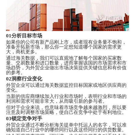
01分析目标市场
如果你的公司有新产品刚上市，或者现有业务量不饱和，
准备开拓新市场，那么你一定想知道哪个国家的需求更
大，商机更多。
通过海关数据，我们可以直观地了解每个国家的买家数
量、交易数量和进口数量，进而掌握该国的市场需求和市
场趋势，为外贸企业做出市场决策提供关键信息和有价值
的参考。
02洞察行业变化
外贸企业可以通过海关数据监控目标国家或地区供应商的
变化。
当新的供应商继续加入行业和市场时，表明行业和市场的
利润和需求可能非常大，从而吸引新的参与者。
但对于企业来说，也意味着市场竞争越来越激烈，所以要
注意及时调整市场策略，使自己在竞争中处于有利地位。
03锁定竞争对手
外贸企业通过不断分析海关提单中托运人的名字，可以准
确知道自己行业中的哪些同行以及这些同行的供货数量。