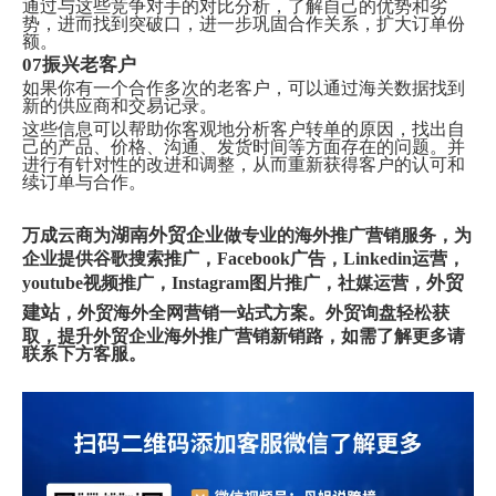
通过与这些竞争对手的对比分析，了解自己的优势和劣
势，进而找到突破口，进一步巩固合作关系，扩大订单份
额。
07振兴老客户
如果你有一个合作多次的老客户，可以通过海关数据找到
新的供应商和交易记录。
这些信息可以帮助你客观地分析客户转单的原因，找出自
己的产品、价格、沟通、发货时间等方面存在的问题。并
进行有针对性的改进和调整，从而重新获得客户的认可和
续订单与合作。
湖南外贸企业
万成云商为
做专业的海外推广营销服务，为
企业提供谷歌搜索推广，Facebook广告，Linkedin运营，
外贸
youtube视频推广，Instagram图片推广，社媒运营，
建站
，外贸海外全网营销一站式方案。外贸询盘轻松获
取，提升外贸企业海外推广营销新销路，如需了解更多请
联系下方客服。