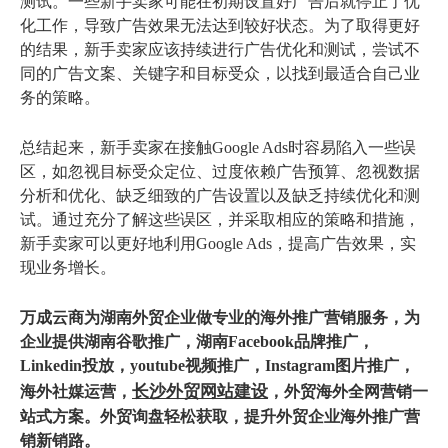
测试。一些新手卖家可能在初期设置好广告后就停止了优
化工作，导致广告效果无法达到较好状态。为了取得更好
的结果，新手卖家应该持续进行广告优化和测试，尝试不
同的广告文案、关键字和目标受众，以找到最适合自己业
务的策略。
总结起来，新手卖家在接触Google Ads时容易陷入一些误
区，如忽视目标受众定位、过度依赖广告预算、忽视数据
分析和优化、缺乏细致的广告设置以及缺乏持续优化和测
试。通过充分了解这些误区，并采取相应的策略和措施，
新手卖家可以更好地利用Google Ads，提高广告效果，实
现业务增长。
万
成云商为
湖南外贸企业
做专业的海外推广营销服务，为
企业提供湖南
谷歌推广
，湖南
Facebook品牌推广
，
Linkedin投放
，youtube视频推广，Instagram图片推广，
长沙外贸网站建设
海外
社媒运营
，
，
外贸
海
外全网营销
一
站式方案。外贸询盘轻松获取，提升
外贸企业海外推广
营
销新销路
。