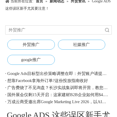
当前所在位置:
首页
»
新闻动态
»
外贸资讯
»
Google ADS
这些误区新手尤其要注意！
搜索
外贸推广
社媒推广
google推广
Google Ads目标型出价策略调整在即：外贸账户请提前校准
想靠Facebook拿海外订单?这份投放指南收好
广告费烧了不见询盘？长沙实战集训即将开营，教您SEM投放+GEO流量收割，把预算变成真订单
国外展会仅剩15天开启：这家建材B2B企业如何用$4.1撬动近500条本地经销商线索？
万成云商受邀出席Google Marketing Live 2026，以AI之力领航出海增长新浪潮
Google ADS 这些误区新手尤