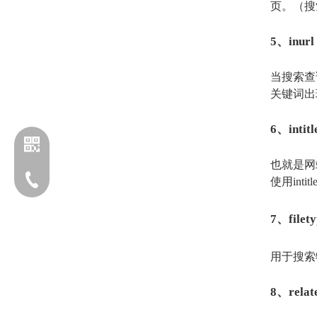
页。（搜索“b
5、inurl
当搜索查询
关键词出
6、intitl
也就是网站
电话：13203170760
使用int
7、filety
用于搜索特定
8、relat
添加企业微信