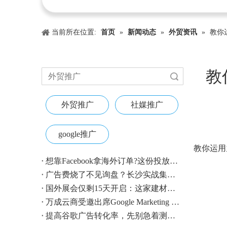
当前所在位置:
首页
»
新闻动态
»
外贸资讯
»
教你
教
搜索
外贸推广
社媒推广
google推广
["wechat"
教你运用
想靠Facebook拿海外订单?这份投放指南收好
广告费烧了不见询盘？长沙实战集训即将开营，教您SEM投放+GEO流量收割，把预算变成真订单
国外展会仅剩15天开启：这家建材B2B企业如何用$4.1撬动近500条本地经销商线索？
万成云商受邀出席Google Marketing Live 2026，以AI之力领航出海增长新浪潮
提高谷歌广告转化率，先别急着测CTA——把这4个基础动作做对，比什么都管用