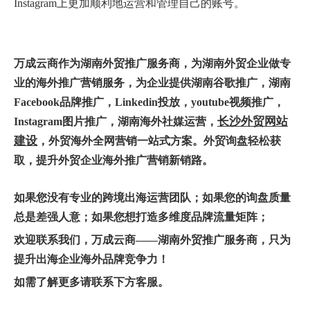
Instagram上更加顺利地运营和管理自己的账号。
万
成云商作为湖南
外贸推广服务商
，为
湖南外贸企业
做专
业的海外推广营销服务，为企业提供湖南
谷歌推广
，湖南
Facebook品牌推广
，
Linkedin投放
，youtube视频推广，
长沙
外贸网站
Instagram图片推广，
湖南
海外
社媒运营
，
建设
，
外贸
海
外全网营销
一站式方案。外贸询盘轻松获
取，提升
外贸企业海外推广
营销新销路
。
如果您没有专业的跨境出海运营团队；如果您的询盘质量
总是差强人意；如果您想打造多维度品牌流量矩阵；
欢迎联系我们，万成云商——湖南外贸推广服务商，只为
提升出海企业海外品牌竞争力！
如需了解更多请联系下方客服。