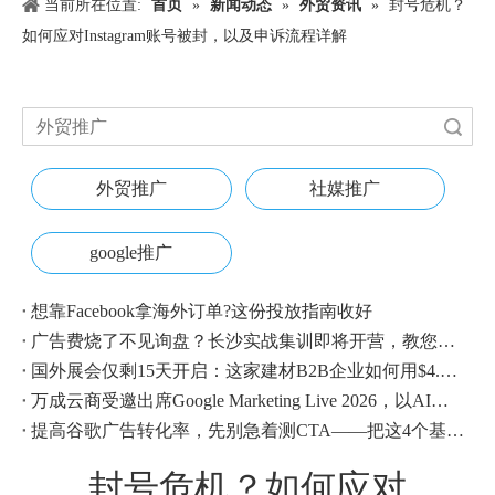
当前所在位置:
首页
»
新闻动态
»
外贸资讯
»
封号危机？
如何应对Instagram账号被封，以及申诉流程详解
搜索
外贸推广
社媒推广
google推广
想靠Facebook拿海外订单?这份投放指南收好
广告费烧了不见询盘？长沙实战集训即将开营，教您SEM投放+GEO流量收割，把预算变成真订单
国外展会仅剩15天开启：这家建材B2B企业如何用$4.1撬动近500条本地经销商线索？
万成云商受邀出席Google Marketing Live 2026，以AI之力领航出海增长新浪潮
提高谷歌广告转化率，先别急着测CTA——把这4个基础动作做对，比什么都管用
封号危机？如何应对