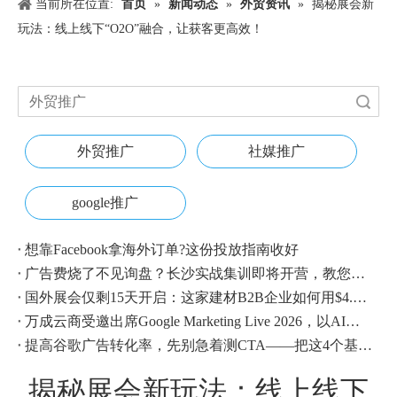
当前所在位置:
首页
»
新闻动态
»
外贸资讯
»
揭秘展会新
玩法：线上线下“O2O”融合，让获客更高效！
搜索
外贸推广
社媒推广
google推广
想靠Facebook拿海外订单?这份投放指南收好
广告费烧了不见询盘？长沙实战集训即将开营，教您SEM投放+GEO流量收割，把预算变成真订单
国外展会仅剩15天开启：这家建材B2B企业如何用$4.1撬动近500条本地经销商线索？
万成云商受邀出席Google Marketing Live 2026，以AI之力领航出海增长新浪潮
提高谷歌广告转化率，先别急着测CTA——把这4个基础动作做对，比什么都管用
揭秘展会新玩法：线上线下