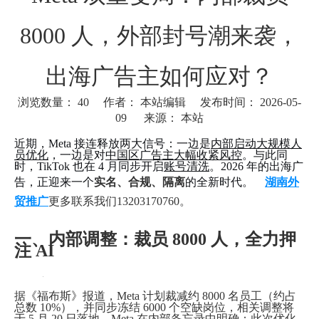
8000 人，外部封号潮来袭，
出海广告主如何应对？
浏览数量：
40
作者： 本站编辑 发布时间： 2026-05-
09 来源：
本站
["wechat"]
近期，Meta 接连释放两大信号：一边是
内部启动大规模人
员优化
，一边是对
中国区广告主大幅收紧风控
。与此同
时，TikTok 也在 4 月同步开启
账号清洗
。2026 年的出海广
告，正迎来一个
实名、合规、隔离
的全新时代。
湖南外
贸推广
更多联系我们13203170760。
一、内部调整：裁员 8000 人，全力押
注 AI
据《福布斯》报道，Meta 计划裁减约 8000 名员工（约占
总数 10%），并同步冻结 6000 个空缺岗位，相关调整将
于 5 月 20 日落地。Meta 在内部备忘录中明确：此次优化