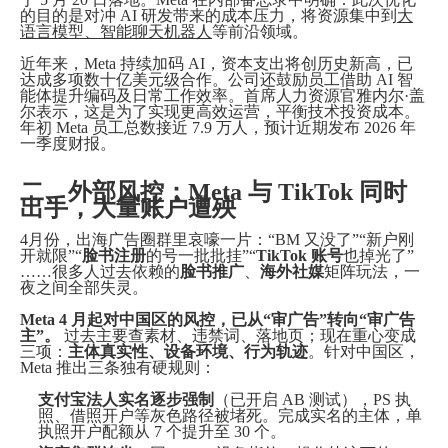
的目的是对冲 AI 研发带来的成本压力，将资源集中到
大
语言模型、智能聊天机器人
等前沿领域。
近年来，Meta 持续加码 AI，资本支出将创历史新高，已
达成多项数十亿美元级合作。公司还鼓励员工借助 AI 智
能体提升编码及日常工作效率。首席人力资源官雅内尔·盖
尔表示，这是为了实现更高效运营，平衡技术投资成本。
年初 Meta 员工总数接近 7.9 万人，预计近期发布 2026 年
一季度财报。
二、外部风控：Meta 与 TikTok 同时
出手，大量账户遭殃
4月份，出海广告圈群里哀嚎一片：“BM 又没了”“新户刚
开就限”“
脸书注册
的号一批批挂”“
TikTok 账号
也掉光了”
……很多人过去依赖的
脸书推广
、
海外社媒
矩阵玩法，一
夜之间全部失灵。
Meta 4 月起对中国区的风控，已从“审广告”转向“审广告
主”。
过去主要查素材、违禁词、落地页；现在重心变成
三项：
主体真实性、设备环境、行为轨迹
。针对中国区，
Meta 推出三条独有硬规则：
支付宝法人实名逐步强制
（已开启 AB 测试），PS 执
照、借照开户等灰色路径被堵死。完成实名的主体，单
执照开户配额从 7 个提升至 30 个。