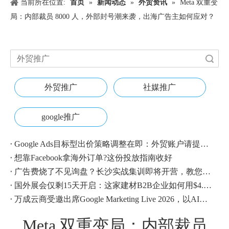
当前所在位置:
首页
»
新闻动态
»
外贸资讯
»
Meta 双重变
局：内部裁员 8000 人，外部封号潮来袭，出海广告主如何应对？
搜索
外贸推广
社媒推广
google推广
Google Ads目标型出价策略调整在即：外贸账户请提前校准
想靠Facebook拿海外订单?这份投放指南收好
广告费烧了不见询盘？长沙实战集训即将开营，教您SEM投放+GEO流量收割，把预算变成真订单
国外展会仅剩15天开启：这家建材B2B企业如何用$4.1撬动近500条本地经销商线索？
万成云商受邀出席Google Marketing Live 2026，以AI之力领航出海增长新浪潮
Meta 双重变局：内部裁员