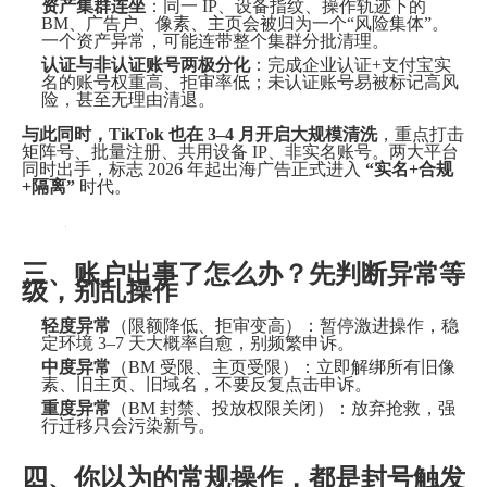
资产集群连坐
：同一 IP、设备指纹、操作轨迹下的
BM、广告户、像素、主页会被归为一个“风险集体”。
一个资产异常，可能连带整个集群分批清理。
认证与非认证账号两极分化
：完成企业认证+支付宝实
名的账号权重高、拒审率低；未认证账号易被标记高风
险，甚至无理由清退。
与此同时，TikTok 也在 3–4 月开启大规模清洗
，重点打击
矩阵号、批量注册、共用设备 IP、非实名账号。两大平台
同时出手，标志 2026 年起出海广告正式进入
“实名+合规
+隔离”
时代。
三、账户出事了怎么办？先判断异常等
级，别乱操作
轻度异常
（限额降低、拒审变高）：暂停激进操作，稳
定环境 3–7 天大概率自愈，别频繁申诉。
中度异常
（BM 受限、主页受限）：立即解绑所有旧像
素、旧主页、旧域名，不要反复点击申诉。
重度异常
（BM 封禁、投放权限关闭）：放弃抢救，强
行迁移只会污染新号。
四、你以为的常规操作，都是封号触发