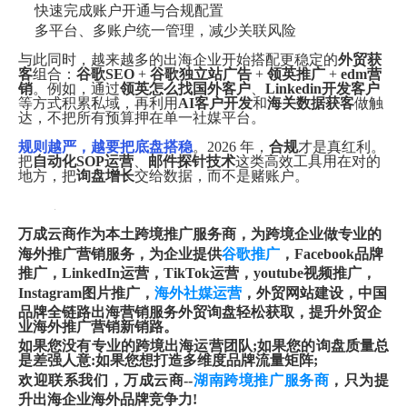
快速完成账户开通与合规配置
多平台、多账户统一管理，减少关联风险
与此同时，越来越多的出海企业开始搭配更稳定的
外贸获
客
组合：
谷歌SEO
+
谷歌独立站广告
+
领英推广
+
edm营
销
。例如，通过
领英怎么找国外客户
、
Linkedin开发客户
等方式积累私域，再利用
AI客户开发
和
海关数据获客
做触
达，不把所有预算押在单一社媒平台。
规则越严，越要把底盘搭稳
。2026 年，
合规
才是真红利。
把
自动化SOP运营
、
邮件探针技术
这类高效工具用在对的
地方，把
询盘增长
交给数据，而不是赌账户。
万成云商作为本土跨境推广服务商，为跨境企业做专业的
海外推广营销服务，为企业提供
谷歌推广
，Facebook品牌
推广，LinkedIn运营，TikTok运营，youtube视频推广，
Instagram图片推广，
海外社媒运营
，外贸网站建设，中国
品牌全链路出海营销服务外贸询盘轻松获取，提升外贸企
业海外推广营销新销路。
如果您没有专业的跨境出海运营团队;如果您的询盘质量总
是差强人意:如果您想打造多维度品牌流量矩阵;
欢迎联系我们，万成云商--
湖南跨境推广服务商
，只为提
升出海企业海外品牌竞争力!