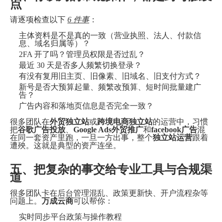
点
请逐项检查以下
6 件事
：
主体资料是不是真的一致（营业执照、法人、付款信
息、域名归属等）？
2FA 开了吗？管理员权限是否过乱？
最近 30 天是否多人频繁切换登录？
有没有复用旧主页、旧像素、旧域名、旧支付方式？
新号是否大预算起量、频繁改预算、短时间批量建广
告？
广告内容和落地页信息是否完全一致？
很多团队在
外贸独立站
或
跨境电商独立站
的运营中，习惯
把
谷歌广告投放
、
Google Ads外贸推广
和
facebook广告
混
在同一套资产里跑，一旦一方出事，整个
独立站运营
跟着
遭殃。这就是典型的资产连坐。
五、把复杂的事交给专业工具与合规渠
道
很多团队卡在后台管理混乱、政策更新快、开户流程杂等
问题上。
万成云商
可以帮你：
实时同步平台政策与操作教程