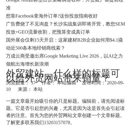
准
想靠Facebook拿海外订单?这份投放指南收好
广告费烧了不见询盘？长沙实战集训即将开营，教您SEM
投放+GEO流量收割，把预算变成真订单
国外展会仅剩15天开启：这家建材B2B企业如何用$4.1撬
动近500条本地经销商线索？
万成云商受邀出席Google Marketing Live 2026，以AI之力
领航出海增长新浪潮
外贸建站，什么样的标题可
以给外贸网站带来销量？
浏览数量：
37
作者： 本站编辑 发布时间： 2020-09-
10 来源：
本站
["wechat"]
一篇文章最开始吸引你的只是标题。编辑前，请先阅读标
题。它是否引起您的兴趣，尤其是因为这是首先会引起读
者的注意。首先为您的外贸网站文章创建一个文章标题。
了解更多联系我们13203157078。