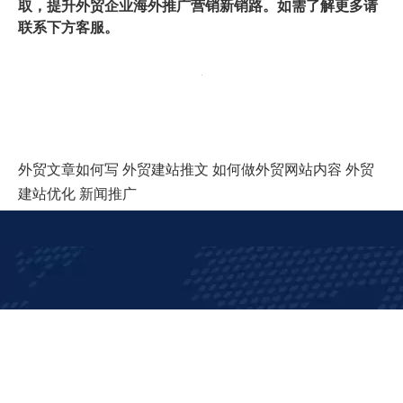
在此示例中，博客文章标题明确告诉您，您将阅读有关如
何创建信息图的信息。不仅如此，它还设置了一个小时的
期望，而且还包含免费的模板。您确切地知道将从此博客
文章中获得什么-它对您有多有价值，以及其中包含了多少
信息。
如何写有个被人所接受并吸引人的标题。给大家科普下网
站文章标题的一些注意事项：
理想的博客文章标题长度为60个字符。
8至12个字的头条新
闻通常在Twitter上分享。
在Facebook上，12至14个单词的
头条新闻最受关注。
还有，标题以括号括起来的末尾（例
如，较早的示例在帖子末尾的括号中带有“ 15个免费信息
图表模板”）比未作说明的标题更好。
湖南外贸企业
万成云商为
做专业的海外推广营销服务，为
企业提供谷歌搜索推广，Facebook广告，Linkedin运营，
外贸
youtube视频推广，Instagram图片推广，社媒运营，