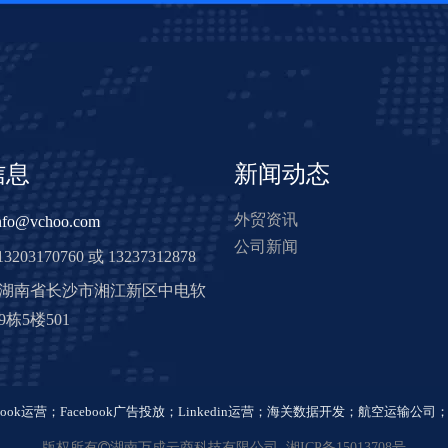
信息
新闻动态
外贸资讯
nfo@vchoo.com
公司新闻
3203170760 或 13237312878
: 湖南省长沙市湘江新区中电软
栋5楼501
book运营
；
Facebook广告投放
；
Linkedin运营
；
海关数据开发
；
航空运输公司
版权所有

湖南万成云商科技有限公司
湘ICP备15013708号