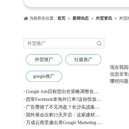
当前所在位置:
首页
»
新闻动态
»
外贸资讯
»
外贸
搜索
外贸推广
社媒推广
["wechat"
现在我国
信息非常
google推广
哪些问题
Google Ads目标型出价策略调整在即：外贸账户请提前校准
想靠Facebook拿海外订单?这份投放指南收好
广告费烧了不见询盘？长沙实战集训即将开营，教您SEM投放+GEO流量收割，把预算变成真订单
国外展会仅剩15天开启：这家建材B2B企业如何用$4.1撬动近500条本地经销商线索？
万成云商受邀出席Google Marketing Live 2026，以AI之力领航出海增长新浪潮