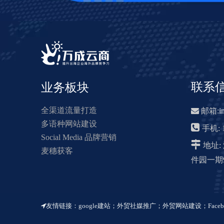
联系
业务板块
全渠道流量打造

邮箱:
i
多语种网站建设

手机: 1
Social Media 品牌营销

地址
麦穗获客
件园一期9
友情链接：
google建站
；
外贸社媒推广
；
外贸网站建设
；
Face
