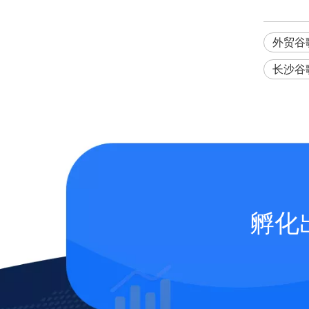
外贸谷
长沙谷歌
孵化