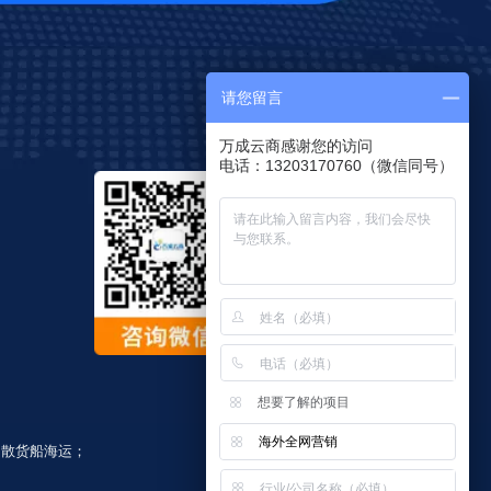
请您留言
万成云商感谢您的访问
电话：13203170760（微信同号）
想要了解的项目
海外全网营销
；
散货船海运
；