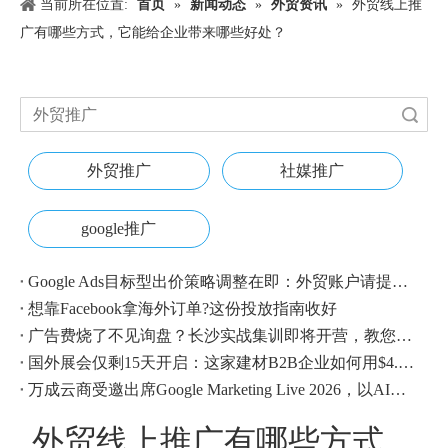
当前所在位置:
首页
»
新闻动态
»
外贸资讯
»
外贸线上推
广有哪些方式，它能给企业带来哪些好处？
搜索
外贸推广
社媒推广
google推广
Google Ads目标型出价策略调整在即：外贸账户请提前校准
想靠Facebook拿海外订单?这份投放指南收好
广告费烧了不见询盘？长沙实战集训即将开营，教您SEM投放+GEO流量收割，把预算变成真订单
国外展会仅剩15天开启：这家建材B2B企业如何用$4.1撬动近500条本地经销商线索？
万成云商受邀出席Google Marketing Live 2026，以AI之力领航出海增长新浪潮
外贸线上推广有哪些方式，