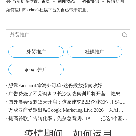
当前所在位置:
首页
»
新闻动态
»
外贸资讯
»
疫情期间，
如何运用Facebook社媒平台为自己带来流量。
搜索
外贸推广
社媒推广
google推广
想靠Facebook拿海外订单?这份投放指南收好
广告费烧了不见询盘？长沙实战集训即将开营，教您SEM投放+GEO流量收割，把预算变成真订单
国外展会仅剩15天开启：这家建材B2B企业如何用$4.1撬动近500条本地经销商线索？
万成云商受邀出席Google Marketing Live 2026，以AI之力领航出海增长新浪潮
提高谷歌广告转化率，先别急着测CTA——把这4个基础动作做对，比什么都管用
疫情期间，如何运用