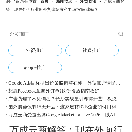
当前所在位置:
首页
»
新闻动态
»
外贸资讯
»
万成云商解
答：现在外面行业做外贸建站有必要吗?如何建站？
搜索
外贸推广
社媒推广
google推广
Google Ads目标型出价策略调整在即：外贸账户请提前校准
想靠Facebook拿海外订单?这份投放指南收好
广告费烧了不见询盘？长沙实战集训即将开营，教您SEM投放+GEO流量收割，把预算变成真订单
国外展会仅剩15天开启：这家建材B2B企业如何用$4.1撬动近500条本地经销商线索？
万成云商受邀出席Google Marketing Live 2026，以AI之力领航出海增长新浪潮
万成云商解答：现在外面行