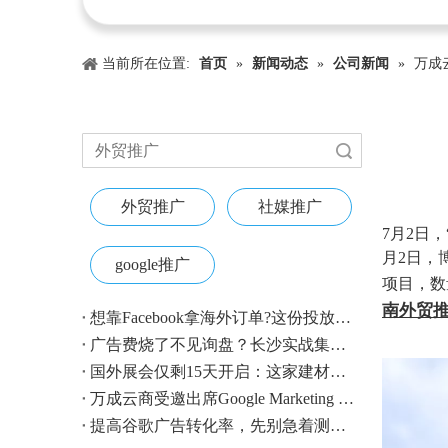
当前所在位置:
首页
»
新闻动态
»
公司新闻
»
万成
搜索
外贸推广
社媒推广
["wechat"
7月2日，
月2日，
google推广
项目，数
南外贸
想靠Facebook拿海外订单?这份投放指南收好
广告费烧了不见询盘？长沙实战集训即将开营，教您SEM投放+GEO流量收割，把预算变成真订单
国外展会仅剩15天开启：这家建材B2B企业如何用$4.1撬动近500条本地经销商线索？
万成云商受邀出席Google Marketing Live 2026，以AI之力领航出海增长新浪潮
提高谷歌广告转化率，先别急着测CTA——把这4个基础动作做对，比什么都管用