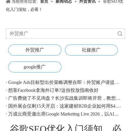
当前所在位置:
首页
»
新闻动态
»
外贸资讯
»
谷歌SEO优
化入门须知，必看！
搜索
外贸推广
社媒推广
google推广
Google Ads目标型出价策略调整在即：外贸账户请提前校准
想靠Facebook拿海外订单?这份投放指南收好
广告费烧了不见询盘？长沙实战集训即将开营，教您SEM投放+GEO流量收割，把预算变成真订单
国外展会仅剩15天开启：这家建材B2B企业如何用$4.1撬动近500条本地经销商线索？
万成云商受邀出席Google Marketing Live 2026，以AI之力领航出海增长新浪潮
谷歌SEO优化入门须知，必