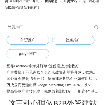
当前所在位置:
首页
»
新闻动态
»
外贸资讯
»
这三种心理
做B2B外贸建站不能有！
搜索
外贸推广
社媒推广
google推广
想靠Facebook拿海外订单?这份投放指南收好
广告费烧了不见询盘？长沙实战集训即将开营，教您SEM投放+GEO流量收割，把预算变成真订单
国外展会仅剩15天开启：这家建材B2B企业如何用$4.1撬动近500条本地经销商线索？
万成云商受邀出席Google Marketing Live 2026，以AI之力领航出海增长新浪潮
提高谷歌广告转化率，先别急着测CTA——把这4个基础动作做对，比什么都管用
这三种心理做B2B外贸建站