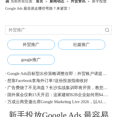
当前所在位置:
首页
»
新闻动态
»
外贸资讯
»
新手投放
Google Ads 最容易走哪些弯路？来避雷！
搜索
外贸推广
社媒推广
google推广
Google Ads目标型出价策略调整在即：外贸账户请提前校准
想靠Facebook拿海外订单?这份投放指南收好
广告费烧了不见询盘？长沙实战集训即将开营，教您SEM投放+GEO流量收割，把预算变成真订单
国外展会仅剩15天开启：这家建材B2B企业如何用$4.1撬动近500条本地经销商线索？
万成云商受邀出席Google Marketing Live 2026，以AI之力领航出海增长新浪潮
新手投放Google Ads 最容易