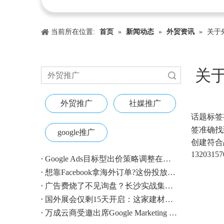
当前所在位置:
首页
»
新闻动态
»
外贸资讯
»
关于
关于
搜索
外贸推广
社媒推广
["wechat"
话题标签
签准确找
google推广
创建符合
1320315
Google Ads目标型出价策略调整在即：外贸账户请提前校准
想靠Facebook拿海外订单?这份投放指南收好
广告费烧了不见询盘？长沙实战集训即将开营，教您SEM投放+GEO流量收割，把预算变成真订单
国外展会仅剩15天开启：这家建材B2B企业如何用$4.1撬动近500条本地经销商线索？
万成云商受邀出席Google Marketing Live 2026，以AI之力领航出海增长新浪潮