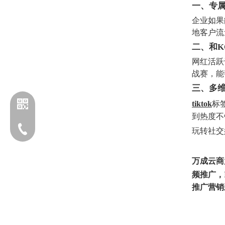
一、专
企业如果
地客户流
二、和K
网红活跃
战赛，能
三、多
tiktok
标
到热度不
电话：13203170760
玩转社交
万成云商
频推广，I
推广营销
添加企业微信