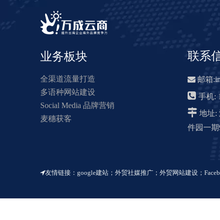
联系
业务板块
全渠道流量打造

邮箱:
i
多语种网站建设

手机: 1
Social Media 品牌营销

地址
麦穗获客
件园一期9
友情链接：
google建站
；
外贸社媒推广
；
外贸网站建设
；
Face
