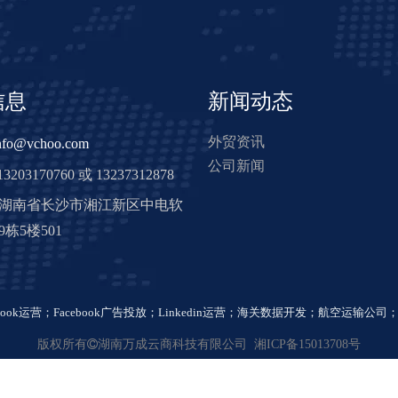
信息
新闻动态
外贸资讯
nfo@vchoo.com
公司新闻
3203170760 或 13237312878
: 湖南省长沙市湘江新区中电软
栋5楼501
book运营
；
Facebook广告投放
；
Linkedin运营
；
海关数据开发
；
航空运输公司
版权所有

湖南万成云商科技有限公司
湘ICP备15013708号