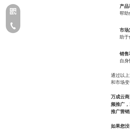
产品
帮助
电话：13203170760
市场
助于
销售
自身
通过以上
添加企业微信
和市场变
万
成云商
频推广，I
推广
营销
如果您没