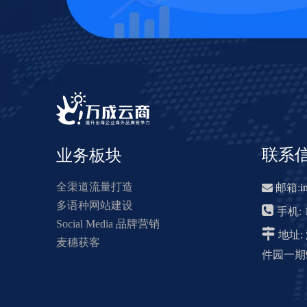
联系
业务板块
全渠道流量打造

邮箱:
i
多语种网站建设

手机: 1
Social Media 品牌营销

地址
麦穗获客
件园一期9