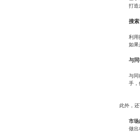
打造
搜索
利用
如果
与同
与同
手，
此外，还
市场
做出