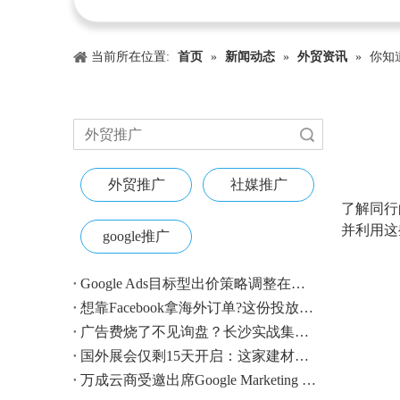
当前所在位置:
首页
»
新闻动态
»
外贸资讯
»
你知
搜索
外贸推广
社媒推广
["wechat"
了解同行
并利用这些
google推广
Google Ads目标型出价策略调整在即：外贸账户请提前校准
想靠Facebook拿海外订单?这份投放指南收好
广告费烧了不见询盘？长沙实战集训即将开营，教您SEM投放+GEO流量收割，把预算变成真订单
国外展会仅剩15天开启：这家建材B2B企业如何用$4.1撬动近500条本地经销商线索？
万成云商受邀出席Google Marketing Live 2026，以AI之力领航出海增长新浪潮