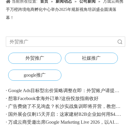
当前所在位置:
首页
»
新闻动态
»
公司新闻
»
万成云商携
手万橙跨境电商孵化中心举办2025年规新视角培训盛会圆满落
幕！
搜索
外贸推广
社媒推广
google推广
Google Ads目标型出价策略调整在即：外贸账户请提前校准
想靠Facebook拿海外订单?这份投放指南收好
广告费烧了不见询盘？长沙实战集训即将开营，教您SEM投放+GEO流量收割，把预算变成真订单
国外展会仅剩15天开启：这家建材B2B企业如何用$4.1撬动近500条本地经销商线索？
万成云商受邀出席Google Marketing Live 2026，以AI之力领航出海增长新浪潮