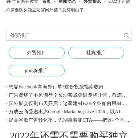
当前所在位置:
首页
»
新闻动态
»
外贸资讯
»
2022年还需
不需要购买独立站官网外链？总算明白了！
搜索
外贸推广
社媒推广
google推广
想靠Facebook拿海外订单?这份投放指南收好
广告费烧了不见询盘？长沙实战集训即将开营，教您SEM投放+GEO流量收割，把预算变成真订单
国外展会仅剩15天开启：这家建材B2B企业如何用$4.1撬动近500条本地经销商线索？
万成云商受邀出席Google Marketing Live 2026，以AI之力领航出海增长新浪潮
提高谷歌广告转化率，先别急着测CTA——把这4个基础动作做对，比什么都管用
2022年还需不需要购买独立