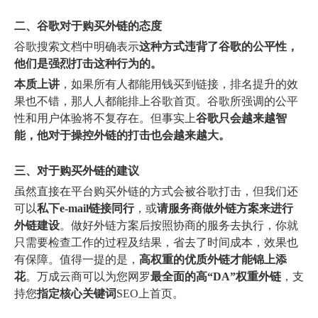
二、谷歌对于购买外链的态度
谷歌搜索文档中明确表示
这种方式违背了谷歌的公平性，
他们是强烈打击这种行为的。
本质上讲
，如果所有人都能用钱买到链接，排名提升的效
果也不错，那人人都能排上谷歌首页。谷歌所强调的公平
性和用户体验将不复存在。但事实上
谷歌只会越来越智
能，他对于操控外链的打击也会越来越大。
三、对于购买外链的建议
虽然直接在平台购买外链的方式会被谷歌打击，但我们还
可以
私下e-mail链接同行
，或
请服务商做外链方案来进行
外链建设
。做好外链方案后按照协商的服务去执行，你就
只需要检查工作的过程及结果，省去了时间成本，效果也
有保障。值得一提的是，
高权重的优质外链才能锦上添
花
。万成云商可以为您网罗
最全面的高“DA”权重外链
，支
持您
指定核心关键词
SEO上首页。