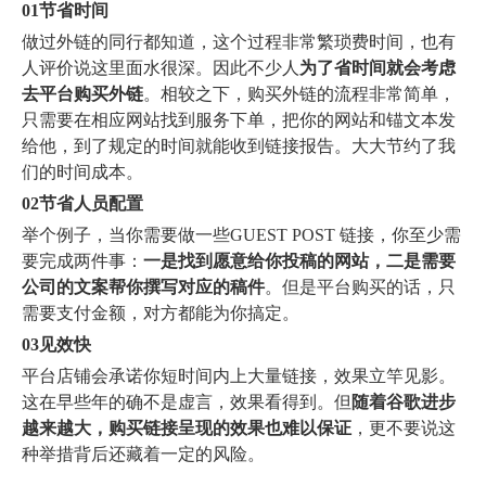
0
1
节省时间
做过外链的同行都知道，这个过程非常繁琐费时间，也有
人评价说这里面水很深。因此不少人
为了省时间就会考虑
去平台购买外链
。相较之下，购买外链的流程非常简单，
只需要在相应网站找到服务下单，把你的网站和锚文本发
给他，到了规定的时间就能收到链接报告。大大节约了我
们的时间成本。
0
2
节省人员配置
举个例子，当你需要做一些GUEST POST 链接，你至少需
要完成两件事：
一是找到愿意给你投稿的网站，二是需要
公司的文案帮你撰写对应的稿件
。但是平台购买的话，只
需要支付金额，对方都能为你搞定。
0
3
见效快
平台店铺会承诺你短时间内上大量链接，效果立竿见影。
这在早些年的确不是虚言，效果看得到。但
随着谷歌进步
越来越大，购买链接呈现的效果也难以保证
，更不要说这
种举措背后还藏着一定的风险。