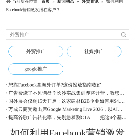
当前所在位置:
首页
»
新闻动态
»
外贸资讯
»
如何利用
Facebook营销激发潜在客户？
搜索
外贸推广
社媒推广
google推广
想靠Facebook拿海外订单?这份投放指南收好
广告费烧了不见询盘？长沙实战集训即将开营，教您SEM投放+GEO流量收割，把预算变成真订单
国外展会仅剩15天开启：这家建材B2B企业如何用$4.1撬动近500条本地经销商线索？
万成云商受邀出席Google Marketing Live 2026，以AI之力领航出海增长新浪潮
提高谷歌广告转化率，先别急着测CTA——把这4个基础动作做对，比什么都管用
如何利用Facebook营销激发