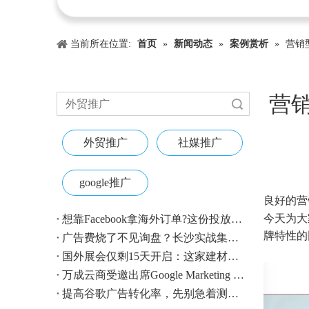
当前所在位置:
首页
»
新闻动态
»
案例赏析
»
营销
营
搜索
外贸推广
社媒推广
google推广
["wechat"
良好的营
今天为大
想靠Facebook拿海外订单?这份投放指南收好
牌特性的
广告费烧了不见询盘？长沙实战集训即将开营，教您SEM投放+GEO流量收割，把预算变成真订单
国外展会仅剩15天开启：这家建材B2B企业如何用$4.1撬动近500条本地经销商线索？
万成云商受邀出席Google Marketing Live 2026，以AI之力领航出海增长新浪潮
提高谷歌广告转化率，先别急着测CTA——把这4个基础动作做对，比什么都管用