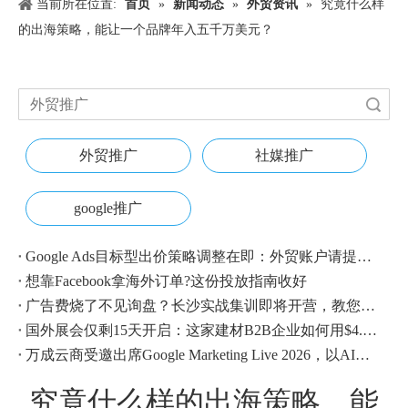
当前所在位置:
首页
»
新闻动态
»
外贸资讯
»
究竟什么样
的出海策略，能让一个品牌年入五千万美元？
搜索
外贸推广
社媒推广
google推广
Google Ads目标型出价策略调整在即：外贸账户请提前校准
想靠Facebook拿海外订单?这份投放指南收好
广告费烧了不见询盘？长沙实战集训即将开营，教您SEM投放+GEO流量收割，把预算变成真订单
国外展会仅剩15天开启：这家建材B2B企业如何用$4.1撬动近500条本地经销商线索？
万成云商受邀出席Google Marketing Live 2026，以AI之力领航出海增长新浪潮
究竟什么样的出海策略，能