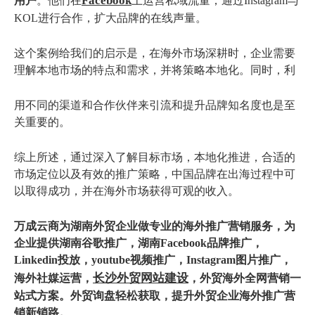
Facebook
用户
。他们在
上运营私域流量，通过Instagram与
KOL进行合作，扩大品牌的在线声量。
这个案例给我们的启示是，在海外市场深耕时，企业需要
理解本地市场的特点和需求，并将策略本地化。同时，利
用不同的渠道和合作伙伴来引流和提升品牌知名度也是至
关重要的。
综上所述，通过深入了解目标市场，本地化推进，合适的
市场定位以及有效的推广策略，中国品牌在出海过程中可
以取得成功，并在海外市场获得可观的收入。
万
成云商为
湖南外贸企业
做专业的海外推广营销服务，为
企业提供湖南
谷歌推广
，湖南
Facebook品牌推广
，
Linkedin投放
，youtube视频推广，Instagram图片推广，
长沙外贸网站建设
海外
社媒运营
，
，
外贸
海
外全网营销
一
站式方案。外贸询盘轻松获取，提升
外贸企业海外推广
营
销新销路
。