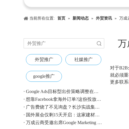
当前所在位置:
首页
»
新闻动态
»
外贸资讯
»
万成
万
搜索
外贸推广
社媒推广
["wechat"
对于B2
就必须重
google推广
更多联系我
Google Ads目标型出价策略调整在即：外贸账户请提前校准
想靠Facebook拿海外订单?这份投放指南收好
广告费烧了不见询盘？长沙实战集训即将开营，教您SEM投放+GEO流量收割，把预算变成真订单
国外展会仅剩15天开启：这家建材B2B企业如何用$4.1撬动近500条本地经销商线索？
万成云商受邀出席Google Marketing Live 2026，以AI之力领航出海增长新浪潮