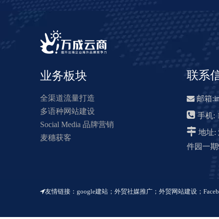
联系
业务板块
全渠道流量打造

邮箱:
i
多语种网站建设

手机: 1
Social Media 品牌营销

地址
麦穗获客
件园一期9
友情链接：
google建站
；
外贸社媒推广
；
外贸网站建设
；
Face
