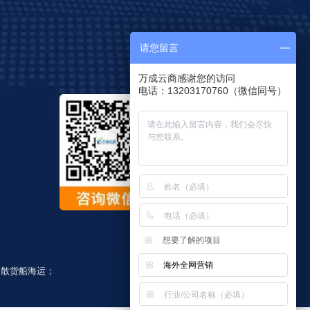
请您留言
万成云商感谢您的访问
电话：13203170760（微信同号）
想要了解的项目
海外全网营销
；
散货船海运
；