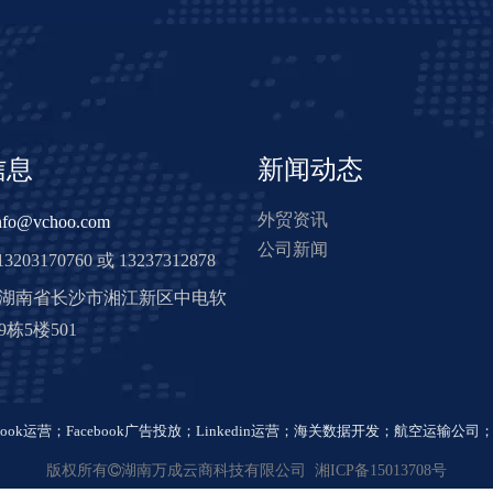
信息
新闻动态
外贸资讯
nfo@vchoo.com
公司新闻
3203170760 或 13237312878
: 湖南省长沙市湘江新区中电软
栋5楼501
book运营
；
Facebook广告投放
；
Linkedin运营
；
海关数据开发
；
航空运输公司
版权所有

湖南万成云商科技有限公司
湘ICP备15013708号