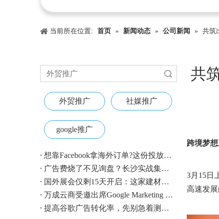
当前所在位置:
首页
»
新闻动态
»
公司新闻
»
共筑
共
搜索
外贸推广
社媒推广
google推广
["wechat"
跨境梦想
想靠Facebook拿海外订单?这份投放指南收好
广告费烧了不见询盘？长沙实战集训即将开营，教您SEM投放+GEO流量收割，把预算变成真订单
3月15
国外展会仅剩15天开启：这家建材B2B企业如何用$4.1撬动近500条本地经销商线索？
高速发展
万成云商受邀出席Google Marketing Live 2026，以AI之力领航出海增长新浪潮
提高谷歌广告转化率，先别急着测CTA——把这4个基础动作做对，比什么都管用