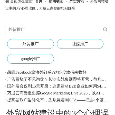
当前所在位置:
首页
»
新闻动态
»
外贸资讯
»
外贸网站建
设中的3个心理误区，万成云商提醒您别踩坑
搜索
外贸推广
社媒推广
google推广
想靠Facebook拿海外订单?这份投放指南收好
广告费烧了不见询盘？长沙实战集训即将开营，教您SEM投放+GEO流量收割，把预算变成真订单
国外展会仅剩15天开启：这家建材B2B企业如何用$4.1撬动近500条本地经销商线索？
万成云商受邀出席Google Marketing Live 2026，以AI之力领航出海增长新浪潮
提高谷歌广告转化率，先别急着测CTA——把这4个基础动作做对，比什么都管用
外贸网站建设中的3个心理误