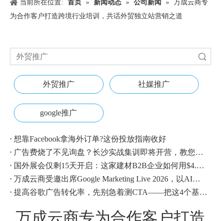
当前所在位置:
首页
»
新闻动态
»
公司新闻
»
万成云商专
为合作客户打造跨境行业培训，共话外贸独立站营销之道
搜索
外贸推广
社媒推广
google推广
想靠Facebook拿海外订单?这份投放指南收好
广告费烧了不见询盘？长沙实战集训即将开营，教您SEM投放+GEO流量收割，把预算变成真订单
国外展会仅剩15天开启：这家建材B2B企业如何用$4.1撬动近500条本地经销商线索？
万成云商受邀出席Google Marketing Live 2026，以AI之力领航出海增长新浪潮
提高谷歌广告转化率，先别急着测CTA——把这4个基础动作做对，比什么都管用
万成云商专为合作客户打造