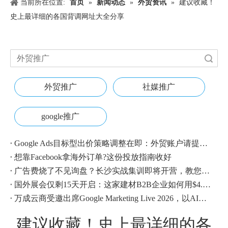
当前所在位置:
首页
»
新闻动态
»
外贸资讯
»
建议收藏！
史上最详细的各国背调网址大全分享
搜索
外贸推广
社媒推广
google推广
Google Ads目标型出价策略调整在即：外贸账户请提前校准
想靠Facebook拿海外订单?这份投放指南收好
广告费烧了不见询盘？长沙实战集训即将开营，教您SEM投放+GEO流量收割，把预算变成真订单
国外展会仅剩15天开启：这家建材B2B企业如何用$4.1撬动近500条本地经销商线索？
万成云商受邀出席Google Marketing Live 2026，以AI之力领航出海增长新浪潮
建议收藏！史上最详细的各