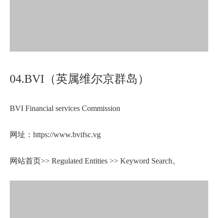
04.BVI（英属维尔京群岛）
BVI Financial services Commission
网址：https://www.bvifsc.vg
网站首页>> Regulated Entities >> Keyword Search。