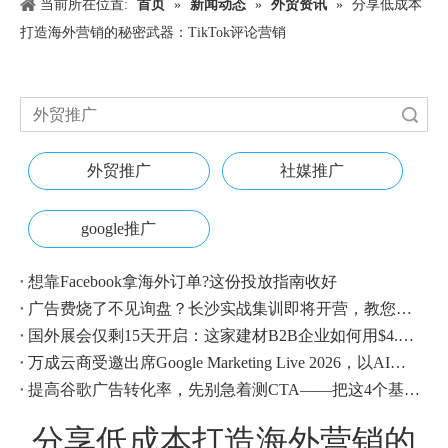
当前所在位置:
首页
»
新闻动态
»
外贸资讯
»
分享低成本
打造海外营销的秘密武器：TikTok评论营销
搜索
外贸推广
社媒推广
google推广
想靠Facebook拿海外订单?这份投放指南收好
广告费烧了不见询盘？长沙实战集训即将开营，教您SEM投放+GEO流量收割，把预算变成真订单
国外展会仅剩15天开启：这家建材B2B企业如何用$4.1撬动近500条本地经销商线索？
万成云商受邀出席Google Marketing Live 2026，以AI之力领航出海增长新浪潮
提高谷歌广告转化率，先别急着测CTA——把这4个基础动作做对，比什么都管用
分享低成本打造海外营销的