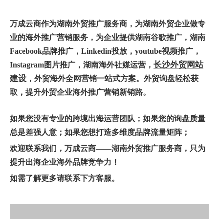
万
成云商作为湖南
外贸推广服务商
，为
湖南外贸企业
做专
业的海外推广营销服务，为企业提供湖南
谷歌推广
，湖南
Facebook品牌推广
，
Linkedin投放
，youtube视频推广，
长沙
外贸网站
Instagram图片推广，
湖南
海外
社媒运营
，
建设
，
外贸
海
外全网营销
一站式方案。外贸询盘轻松获
取，提升
外贸企业海外推广
营销新销路
。
如果您没有专业的跨境出海运营团队；如果您的询盘质量
总是差强人意；如果您想打造多维度品牌流量矩阵；
欢迎联系我们，万成云商——湖南外贸推广服务商，只为
提升出海企业海外品牌竞争力！
如需了解更多请联系下方客服。