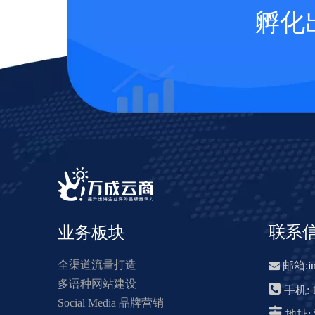
孵化
联系
业务板块
全渠道流量打造

邮箱:
i
多语种网站建设

手机: 1
Social Media 品牌营销

地址