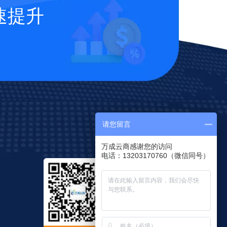
速提升
请您留言
万成云商感谢您的访问
电话：13203170760（微信同号）