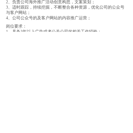
2、负责公司海外推广活动创意构思，文案策划；
3
、适时跟踪，持续挖掘，不断整合各种资源，优化公司的公众号
与客户网站；
4、公司公众号的及客户网站的内容推广运营；
岗位要求：
1、具备3年以上广告或者公关公司的相关工作经验；
2、具有较强的自驱力与执行力，专业的鉴赏能力，文字功底扎
实，语言表达能力强；
3、热爱读书，旅游，对新鲜事物有热情和好奇心；
4、具备较强的工作统筹协调能力及活动方案策划经验；
5
、英语读写能力优秀，新闻学，传播学，英语，经济管理类相关
专业；
有意向者可致电15386419693（微信同号）简历投递邮箱：
hr@vchoo.com
销售经理（1人）
岗位职责：
1、
熟练掌握公司各类产品知识及销售话术，为客户提供针对性服
务（公司会安排岗前培训）；