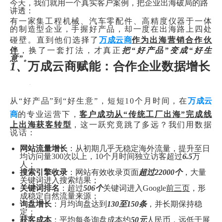
今天，我们就用一个真实客户案例，把企业出海破局的路
讲透：
有一家集工程机械、汽车零配件、高精度仪器于一体
的制造型企业，手握好产品，却一度在出海路上四处
碰壁。直到他们选择了
万成云商
作为出海营销合作伙
伴
，换了一套打法，才真正
把“好产品”变成“好生
意”。
1、
万成云商赋能：合作企业数据增长
从“好产品”到“好生意”，短短10个月时间，在
万成云
商
的专业运营下，
客户成功从“传统工厂出海”完成线
上出海获客转型
，这一跃究竟跳了多远？我们用数据
说话：
网站流量增长
：从初期几乎无稳定海外流量，提升至日
均访问量300次以上，10个月时间独立访客超过
6.5
万
人；
搜索引擎收录
：网站有效收录页面
超过22000个
，大量
关键词进入搜索结果；
关键词排名
：超过
506个
关键词进入Google
前三页
，形
成稳定自然流量来源；
询盘增长
：月均询盘达到
130至150条
，并长期保持稳
定；
获客成本
：平均每条询盘成本约
50元
人民币，远低于展