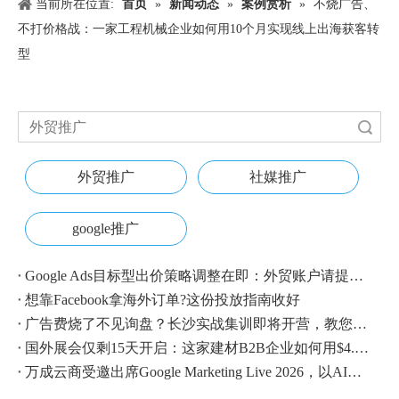
当前所在位置:
首页
»
新闻动态
»
案例赏析
»
不烧广告、
不打价格战：一家工程机械企业如何用10个月实现线上出海获客转
型
搜索
外贸推广
社媒推广
google推广
Google Ads目标型出价策略调整在即：外贸账户请提前校准
想靠Facebook拿海外订单?这份投放指南收好
广告费烧了不见询盘？长沙实战集训即将开营，教您SEM投放+GEO流量收割，把预算变成真订单
国外展会仅剩15天开启：这家建材B2B企业如何用$4.1撬动近500条本地经销商线索？
万成云商受邀出席Google Marketing Live 2026，以AI之力领航出海增长新浪潮