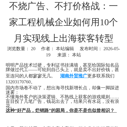
不烧广告、不打价格战：一
家工程机械企业如何用10个
月实现线上出海获客转型
浏览数量：
20
作者： 本站编辑 发布时间： 2026-05-
19 来源：
本站
["wechat"]
明明产品技术过硬，专利证书挂满墙，甚至给国际知名品
牌做过代工——可轮到自己头上，就是卖不出好价钱，甚
至连问的人都寥寥无几。
湖南外贸推广
更多联系我们
13203170760。
国内市场卷不动了，想出海寻找新增长点，却像一脚踩进
迷雾：
不懂海外客户的决策逻辑、不熟线上获客的游戏规则……
盲目投了几笔广告，钱花出去了，结果只有水花，没有浪
花。
这种“好产品，烂销路”的困局，你是不是也似曾相识？