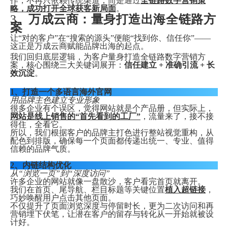
作，不再只依赖传统渠道，而是通过
全链路数字营销策
略，成功打开全球获客新局面
。
3、
万成云商：量身打造出海全链路方
案
让“对的客户”在“搜索的源头”便能“找到你、信任你”——
这正是万成云商赋能品牌出海的起点。
我们回归底层逻辑，为客户量身打造全链路数字营销方
案，核心围绕三大关键词展开：
信任建立 + 准确引流 + 长
效沉淀
。
1、打造一个多语言海外官网
用品牌主色建立专业形象
很多企业有个误区，觉得网站就是个产品册，但实际上，
网站是线上销售的“首先看到的工厂”
，流量来了，接不接
得住，全看它。
所以，我们根据客户的品牌主打色进行整站视觉重构，从
配色到排版，确保每一个页面都传递出统一、专业、值得
信赖的品牌气质。
2、内链结构优化
从“浏览一页”到“深度访问”
许多企业的网站就像一盘散沙，客户看完首页就离开。
我们在首页、尾导航、栏目标题等关键位置
植入超链接
，
巧妙唤醒用户点击其他页面。
不仅提升了页面浏览深度与停留时长，更为二次访问和再
营销埋下伏笔，让潜在客户的留存与转化从一开始就被设
计好。