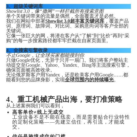
3、超级关键词库
Showlist 3.0，像“撒网”一样拦截所有搜索意图
单个关键词带来的流量是偶然，全面覆盖才是必然。
我们在网站中部署
Showlist 3.0超丰富关键词库
，覆盖产品
词、原理词、故障词、对比词、采购意向词等客户全部的
关键词。
它像一张巨大的网，将潜在客户从“了解”到“比价”再到“采
购”的每一步搜索路径都牢牢拦截在自家页面里。
4、全搜索引擎收录
不止Google，让全球买家都能搜到你
只做Google优化，无异于只开一扇门。我们将客户整站主
动提交至Google、Yahoo、Yandex、Bing等主流搜索引擎，
确保页面被高效收录。
无论俄罗斯客户用Yandex，还是欧美客户用Google……都
能看到您的品牌身影，实现
全球范围内的持续曝光
。
4、重工机械产品出海，要打准策略
从上述案例我们可以看到，
高客单价≠线上无成交
工业设备不是不能在线卖，而是需要贴合行业特性
的定制化策略——先建立信任，再引流，才能成
交。
信任是跨境成交的门槛