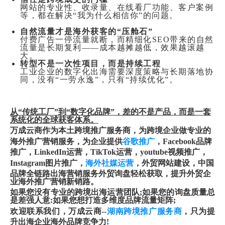
网站的专业性、收录量、在线看厂功能、客户案例
等，都在解决“我为什么相信你”的问题。
自然流量才是海外获客的“压舱石”
付费广告一停流量就断，而精细化SEO带来的自然
流量是长期复利——成本越摊越低，效果越滚越
大。
转型不是一次性项目，而是持续工程
工业企业的数字化出海需要深度策略与长期落地协
同，没有“一劳永逸”，只有“持续优化”。
从“传统工厂”到“数字化品牌”，差的不是产品，而是一套
系统化的全球获客体系。
万成云商作为本土跨境推广服务商，为跨境企业做专业的
海外推广营销服务，为企业提供
谷歌推广
，Facebook品牌
推广，LinkedIn运营，TikTok运营，youtube视频推广，
Instagram图片推广，
海外社媒运营
，外贸网站建设，中国
品牌全链路出海营销服务外贸询盘轻松获取，提升外贸企
业海外推广营销新销路。
如果您没有专业的跨境出海运营团队;如果您的询盘质量总
是差强人意:如果您想打造多维度品牌流量矩阵;
欢迎联系我们，万成云商--
湖南跨境推广服务商
，只为提
升出海企业海外品牌竞争力!