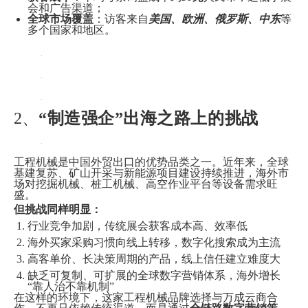
会和广告渠道；
全球市场覆盖
：访客来自
美国、欧洲、俄罗斯、中东
等
多个国家和地区。
2、
“制造强企”出海之路上的挑战
工程机械是中国外贸出口的优势品类之一。近年来，全球
基建复苏、矿山开采与新能源项目建设持续推进，海外市
场对挖掘机械、桩工机械、高空作业平台等设备需求旺
盛。
但挑战同样明显：
行业竞争加剧，传统展会获客成本高、效率低
海外买家采购习惯向线上转移，数字化搜索成为主流
高客单价、长决策周期的产品，线上信任建立难度大
缺乏可复制、可扩展的全球数字营销体系，海外增长
“靠人治不靠机制”
在这样的环境下，这家工程机械品牌选择与万成云商合