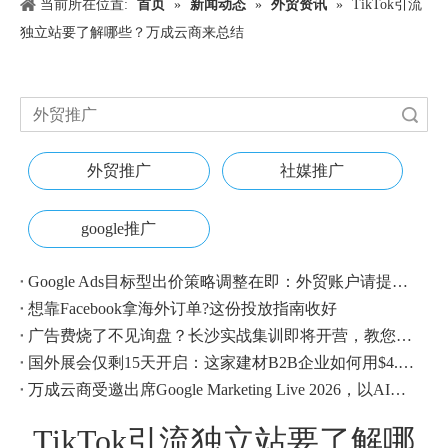
当前所在位置:
首页
»
新闻动态
»
外贸资讯
»
TikTok引流
独立站要了解哪些？万成云商来总结
搜索
外贸推广
社媒推广
google推广
Google Ads目标型出价策略调整在即：外贸账户请提前校准
想靠Facebook拿海外订单?这份投放指南收好
广告费烧了不见询盘？长沙实战集训即将开营，教您SEM投放+GEO流量收割，把预算变成真订单
国外展会仅剩15天开启：这家建材B2B企业如何用$4.1撬动近500条本地经销商线索？
万成云商受邀出席Google Marketing Live 2026，以AI之力领航出海增长新浪潮
TikTok引流独立站要了解哪