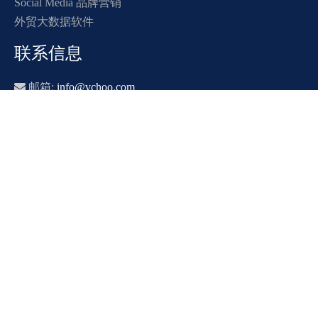
Social Media 品牌营销
外贸大数据软件
联系信息

邮箱:
info@vchoo.com

手机: 13203170760 或 13237312878

地址: 湖南省长沙市湘江新区中电软件园一期9栋5楼501