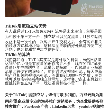
TikTok引流独立站优势
有人说通过TikTok给独立站引流将是未来主流，主要是因
为相较于第三方平台，
独立站
可以沉淀流量，且独立站的
收益不是一次性的，跟客户产生交易之后，会有客户相关
的联系方式和地址等，这样深度关联的好处就是方便二次
营销，也容易和客户建立信任度。
TikTok的算法
我们都知道，TikTok其实就是海外版的抖音，虽然日活量
达到30亿，但是有质量的创作者并不多，现在的TikTok更
像是18年中国的抖音，流量容易获取，可以说是企业获取
流量比较便宜的途径了。前期通过发视频引流，每天更新
和产品相关的视频来引流，等累积到1000粉丝之后，主页
就可以放店铺链接和独立站网址。这样客户点击主页就方
便跳转到独立站下单，玩法逻辑和挂小黄车一样。
湖
关于TikTok引流独立站，详情可联系我们。万成云商为
南外贸企业
做专业的海外推广营销服务，为企业提供谷歌
搜索推广，Facebook广告，Linkedin运营，youtube视频推