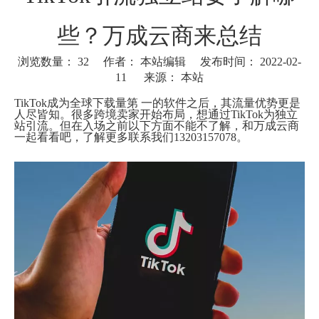
些？万成云商来总结
浏览数量：
32
作者： 本站编辑 发布时间： 2022-02-
11 来源：
本站
["wechat"]
TikTok成为全球下载量第 一的软件之后，其流量优势更是
人尽皆知。很多跨境卖家开始布局，想通过TikTok为独立
站引流。但在入场之前以下方面不能不了解，和万成云商
一起看看吧，了解更多联系我们13203157078。