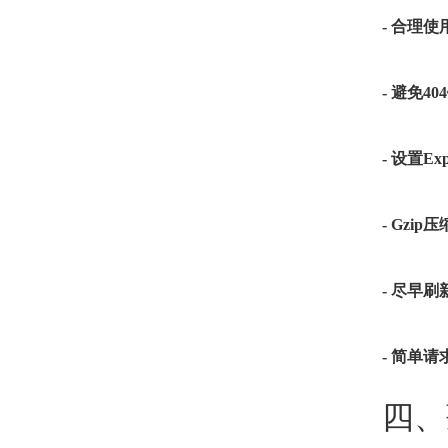
- 合理使用
- 避免4
- 设置Exp
- Gzip
- 尽早
- 简单请
四、