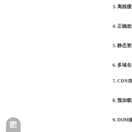
3. 离线
4. 正确
5. 静态
6. 多域
7. CD
8. 预加
9. DO