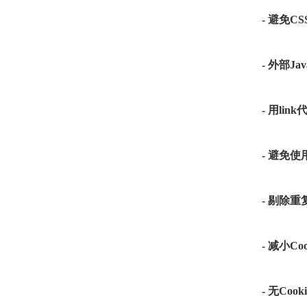
- 避免C
- 外部Jav
- 用link
- 避免
- 剔除
- 减小Co
- 无Coo