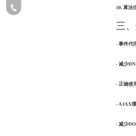
10. 算
电话：13203170760
三、
- 事件代
添加企业微信
- 减少D
- 正确
- AJA
- 减少