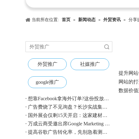
当前所在位置:
首页
»
新闻动态
»
外贸资讯
»
分享
搜索
外贸推广
社媒推广
["wechat"
提升网站
网站的打
google推广
数据价值
想靠Facebook拿海外订单?这份投放指南收好
广告费烧了不见询盘？长沙实战集训即将开营，教您SEM投放+GEO流量收割，把预算变成真订单
国外展会仅剩15天开启：这家建材B2B企业如何用$4.1撬动近500条本地经销商线索？
万成云商受邀出席Google Marketing Live 2026，以AI之力领航出海增长新浪潮
提高谷歌广告转化率，先别急着测CTA——把这4个基础动作做对，比什么都管用