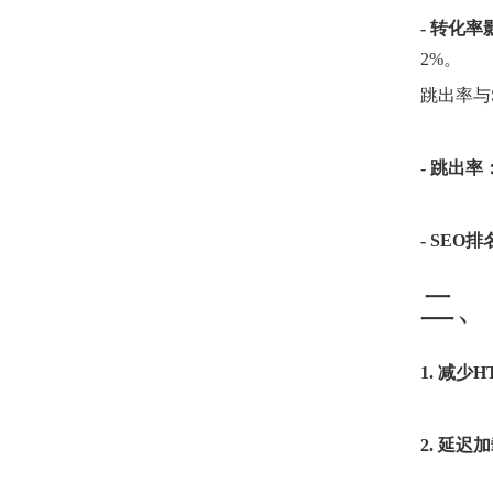
- 转化率
2%。
跳出率与
- 跳出率
- SEO
二、
1. 减少
2. 延迟