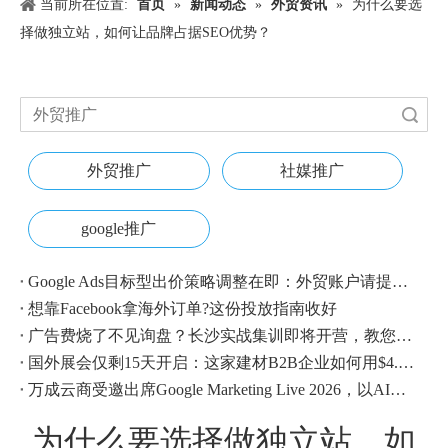
当前所在位置:
首页
»
新闻动态
»
外贸资讯
»
为什么要选
择做独立站，如何让品牌占据SEO优势？
搜索
外贸推广
社媒推广
google推广
Google Ads目标型出价策略调整在即：外贸账户请提前校准
想靠Facebook拿海外订单?这份投放指南收好
广告费烧了不见询盘？长沙实战集训即将开营，教您SEM投放+GEO流量收割，把预算变成真订单
国外展会仅剩15天开启：这家建材B2B企业如何用$4.1撬动近500条本地经销商线索？
万成云商受邀出席Google Marketing Live 2026，以AI之力领航出海增长新浪潮
为什么要选择做独立站，如